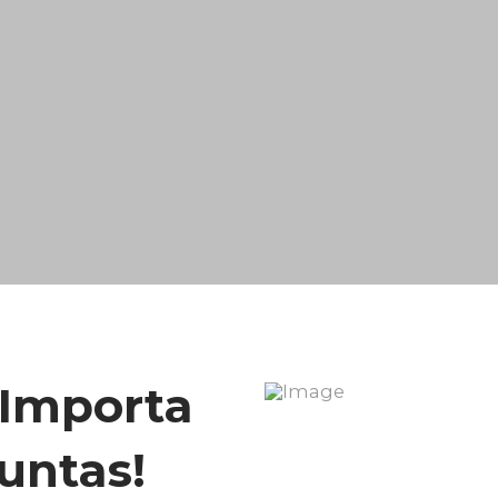
 Importa
untas!